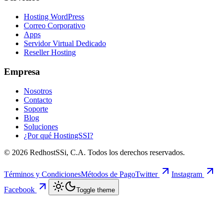
Hosting WordPress
Correo Corporativo
Apps
Servidor Virtual Dedicado
Reseller Hosting
Empresa
Nosotros
Contacto
Soporte
Blog
Soluciones
¿Por qué HostingSSI?
©
2026
RedhostSSi, C.A. Todos los derechos reservados.
Términos y Condiciones
Métodos de Pago
Twitter
Instagram
Facebook
Toggle theme