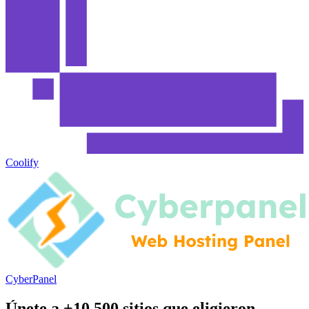
Coolify
CyberPanel
Únete a +10,500 sitios que eligieron