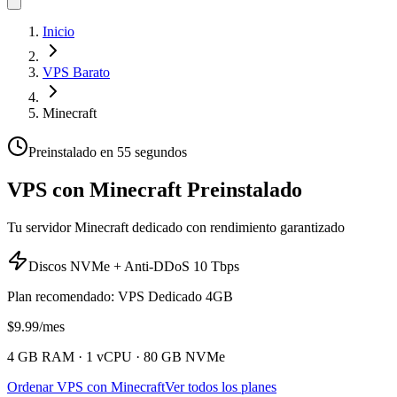
Inicio
VPS Barato
Minecraft
Preinstalado en 55 segundos
VPS con Minecraft Preinstalado
Tu servidor Minecraft dedicado con rendimiento garantizado
Discos NVMe + Anti-DDoS 10 Tbps
Plan recomendado: VPS Dedicado 4GB
$
9.99
/mes
4 GB
RAM ·
1 vCPU
·
80 GB NVMe
Ordenar VPS con Minecraft
Ver todos los planes