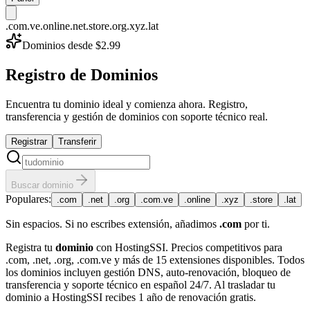
.com
.ve
.online
.net
.store
.org
.xyz
.lat
Dominios desde $2.99
Registro de Dominios
Encuentra tu dominio ideal y comienza ahora. Registro,
transferencia y gestión de dominios con soporte técnico real.
Registrar
Transferir
Buscar dominio
Populares:
.com
.net
.org
.com.ve
.online
.xyz
.store
.lat
Sin espacios. Si no escribes extensión, añadimos
.com
por ti.
Registra tu
dominio
con HostingSSI. Precios competitivos para
.com, .net, .org, .com.ve y más de 15 extensiones disponibles. Todos
los dominios incluyen gestión DNS, auto-renovación, bloqueo de
transferencia y soporte técnico en español 24/7. Al trasladar tu
dominio a HostingSSI recibes 1 año de renovación gratis.