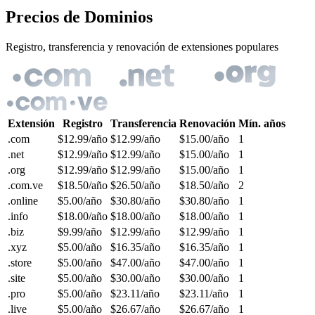
Precios de Dominios
Registro, transferencia y renovación de extensiones populares
Extensión
Registro
Transferencia
Renovación
Mín. años
.com
$12.99
/año
$12.99
/año
$15.00
/año
1
.net
$12.99
/año
$12.99
/año
$15.00
/año
1
.org
$12.99
/año
$12.99
/año
$15.00
/año
1
.com.ve
$18.50
/año
$26.50
/año
$18.50
/año
2
.online
$5.00
/año
$30.80
/año
$30.80
/año
1
.info
$18.00
/año
$18.00
/año
$18.00
/año
1
.biz
$9.99
/año
$12.99
/año
$12.99
/año
1
.xyz
$5.00
/año
$16.35
/año
$16.35
/año
1
.store
$5.00
/año
$47.00
/año
$47.00
/año
1
.site
$5.00
/año
$30.00
/año
$30.00
/año
1
.pro
$5.00
/año
$23.11
/año
$23.11
/año
1
.live
$5.00
/año
$26.67
/año
$26.67
/año
1