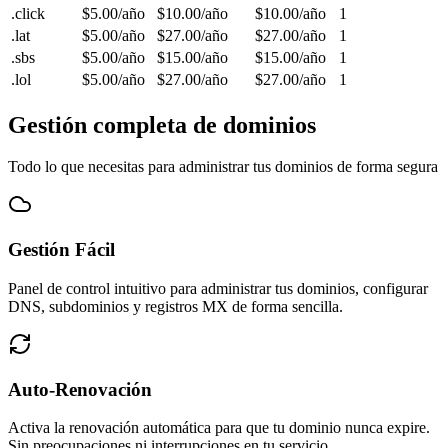
.click
$5.00
/año
$10.00
/año
$10.00
/año
1
.lat
$5.00
/año
$27.00
/año
$27.00
/año
1
.sbs
$5.00
/año
$15.00
/año
$15.00
/año
1
.lol
$5.00
/año
$27.00
/año
$27.00
/año
1
Gestión completa de dominios
Todo lo que necesitas para administrar tus dominios de forma segura
Gestión Fácil
Panel de control intuitivo para administrar tus dominios, configurar
DNS, subdominios y registros MX de forma sencilla.
Auto-Renovación
Activa la renovación automática para que tu dominio nunca expire.
Sin preocupaciones ni interrupciones en tu servicio.