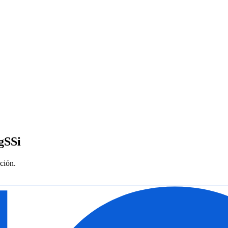
ngSSi
ción.